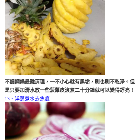
不鏽鋼鍋最難清理，一不小心就有黑垢，刷也刷不乾淨。但
是只要加清水放一些菠蘿皮滾煮二十分鐘就可以變得錚亮！
13、洋蔥煮水去焦痕