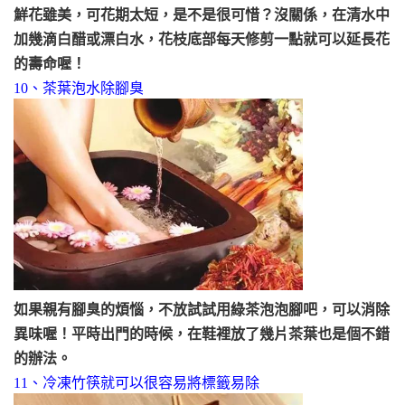
鮮花雖美，可花期太短，是不是很可惜？沒關係，在清水中
加幾滴白醋或漂白水，花枝底部每天修剪一點就可以延長花
的壽命喔！
10、茶葉泡水除腳臭
如果親有腳臭的煩惱，不放試試用綠茶泡泡腳吧，可以消除
異味喔！平時出門的時候，在鞋裡放了幾片茶葉也是個不錯
的辦法。
11、冷凍竹筷就可以很容易將標籤易除