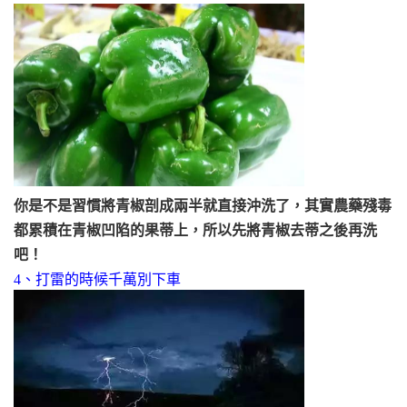
你是不是習慣將青椒剖成兩半就直接沖洗了，其實農藥殘毒
都累積在青椒凹陷的果蒂上，所以先將青椒去蒂之後再洗
吧！
4、打雷的時候千萬別下車