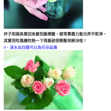
杯子和碗具買回來最怕撕標籤，經常費盡力氣也弄不乾淨，
其實用吹風機吹熱一下再撕就很輕鬆地解決啦！
9、清水加白醋可以為花朵延壽