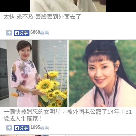
太快 來不及 丟臉丟到外面去了
6868
觀看
一個快被遺忘的女明星，被外國老公寵了14年，51
歲成人生贏家！
1095
觀看