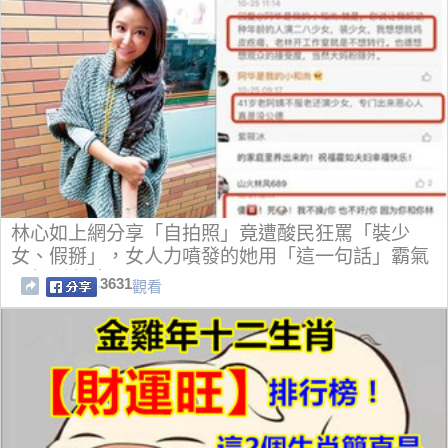
林心如上網分享「自拍照」竟遭酸民狂罵「裝少
女、假掰」，女人力噴發的她用「這一句話」霸氣
反擊所有酸民了！
3631
觀看