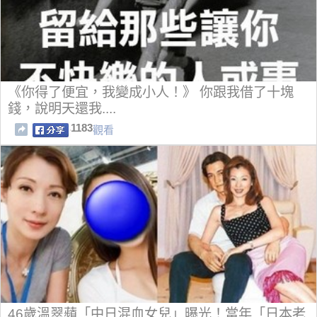
《你得了便宜，我變成小人！》 你跟我借了十塊
錢，說明天還我....
1183
觀看
46歲溫翠蘋「中日混血女兒」曝光！當年「日本老