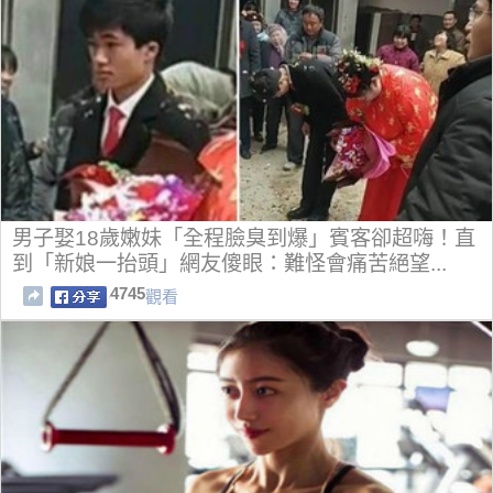
男子娶18歲嫩妹「全程臉臭到爆」賓客卻超嗨！直
到「新娘一抬頭」網友傻眼：難怪會痛苦絕望...
4745
觀看