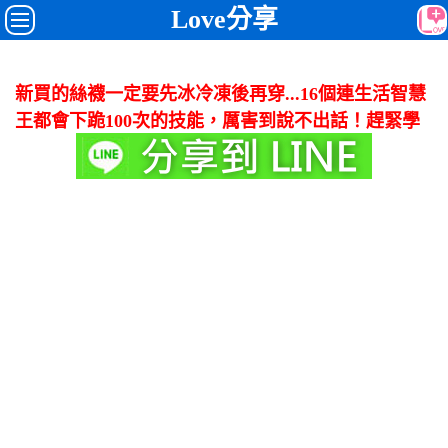
Love分享
新買的絲襪一定要先冰冷凍後再穿...16個連生活智慧
王都會下跪100次的技能，厲害到說不出話！趕緊學