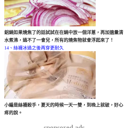
鋁鍋如果燒焦了的話試試在在鍋中放一個洋蔥，再加適量清
水煮沸，過不了一會兒，所有的燒焦物就會浮起來了！
14、
絲襪冰過之後再穿更耐久
小編是絲襪殺手，夏天的時候一天一雙，到晚上就破，好心
疼的說。
sponsored ads