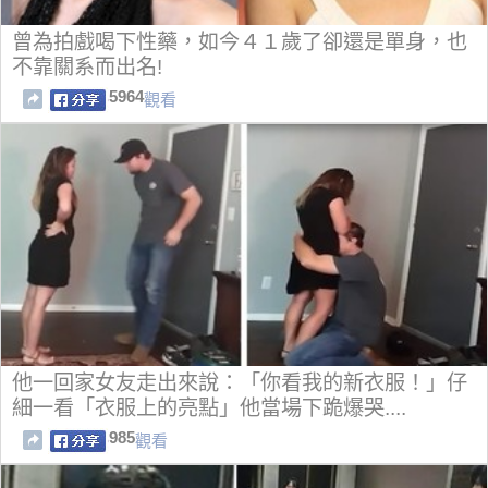
曾為拍戲喝下性藥，如今４１歲了卻還是單身，也
不靠關系而出名!
5964
觀看
他一回家女友走出來說：「你看我的新衣服！」仔
細一看「衣服上的亮點」他當場下跪爆哭....
985
觀看