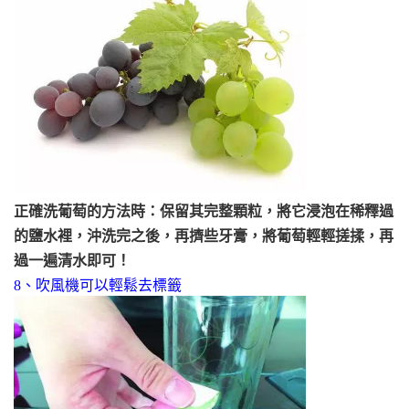
正確洗葡萄的方法時：保留其完整顆粒，將它浸泡在稀釋過
的鹽水裡，沖洗完之後，再擠些牙膏，將葡萄輕輕搓揉，再
過一遍清水即可！
8、吹風機可以輕鬆去標籤