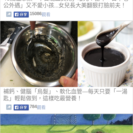
公外遇」又不愛小孩...女兒長大美翻狠打臉前夫！
15086
觀看
補鈣、健腦「烏髮」、軟化血管—每天只要「一湯
匙」輕鬆做到，這樣吃最營養！
784
觀看