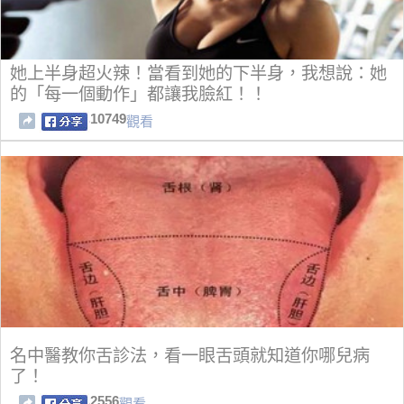
她上半身超火辣！當看到她的下半身，我想說：她
的「每一個動作」都讓我臉紅！！
10749
觀看
名中醫教你舌診法，看一眼舌頭就知道你哪兒病
了！
2556
觀看