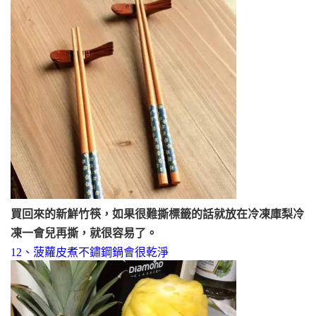
買回來的新鮮竹筷，如果很難撕標籤的話就放在冷凍庫梨冷
凍一會兒再撕，就很容易了。
12、菠蘿皮煮不鏽鋼鍋會很乾淨