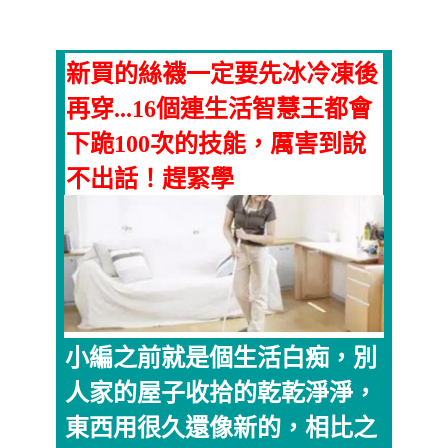
新買的絲襪一定要先冰冷凍後
再穿...16個連生活智慧王都會
下跪100次的技能，厲害到說
不出話！趕緊學
小編之前就是個生活白痴，別
人家的屋子收拾的乾乾淨淨，
東西用很久還像新的，相比之