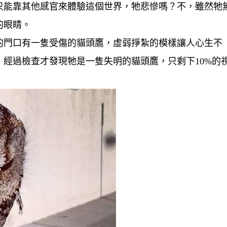
只能靠其他感官來體驗這個世界，牠悲慘嗎？不，雖然牠
的眼睛。
的門口有一隻受傷的貓頭鷹，虛弱掙紮的模樣讓人心生不
經過檢查才發現牠是一隻失明的貓頭鷹，只剩下10%的