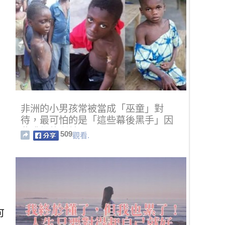
非洲的小男孩常被當成「巫童」對
待，最可怕的是「這些幕後黑手」因
此獲得的利益
509
觀看.
可