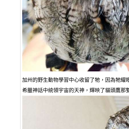
加州的野生動物學習中心收留了牠，因為牠耀眼的
希臘神話中統領宇宙的天神，輝映了貓頭鷹那