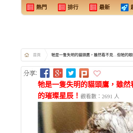
熱門
排行
最新
首頁
牠是一隻失明的貓頭鷹，雖然看不見…但牠的眼
牠是一隻失明的貓頭鷹，雖然
的璀璨星辰！
觀看數：2691 人