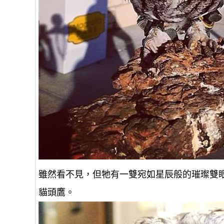
雖然看不見，但牠有一雙宛如星辰般的璀璨雙
貓頭鷹。