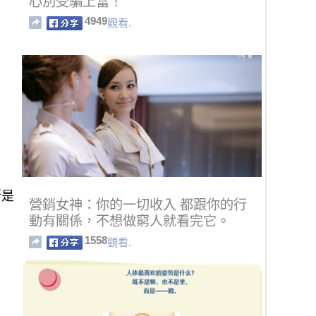
心別受騙上當！
4949
觀看.
斯是
營銷女神：你的一切收入 都跟你的行
動有關係，不想做窮人就看完它。
1558
觀看.