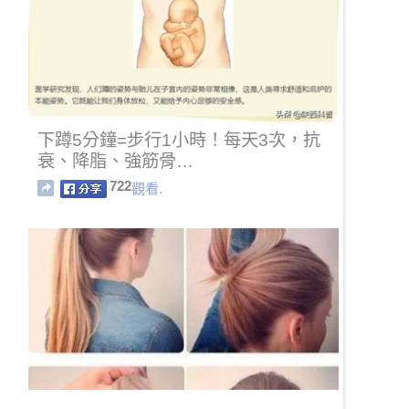
下蹲5分鐘=步行1小時！每天3次，抗
衰、降脂、強筋骨…
722
觀看.