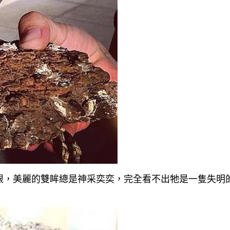
眼，美麗的雙眸總是神采奕奕，完全看不出牠是一隻失明