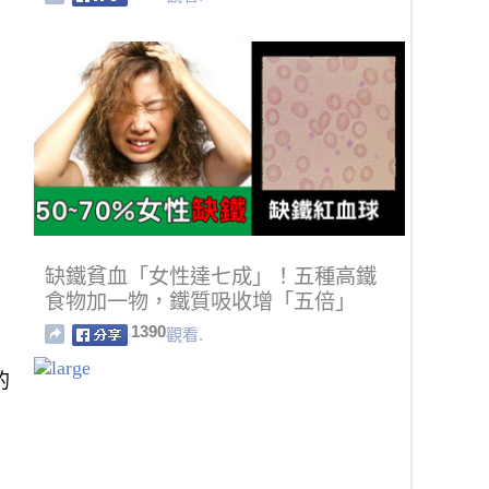
缺鐵貧血「女性達七成」！五種高鐵
食物加一物，鐵質吸收增「五倍」
1390
觀看.
的