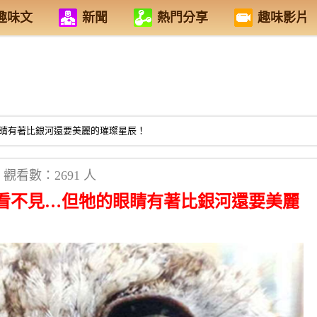
趣味文
新聞
熱門分享
趣味影片
睛有著比銀河還要美麗的璀璨星辰！
觀看數：2691 人
看不見…但牠的眼睛有著比銀河還要美麗