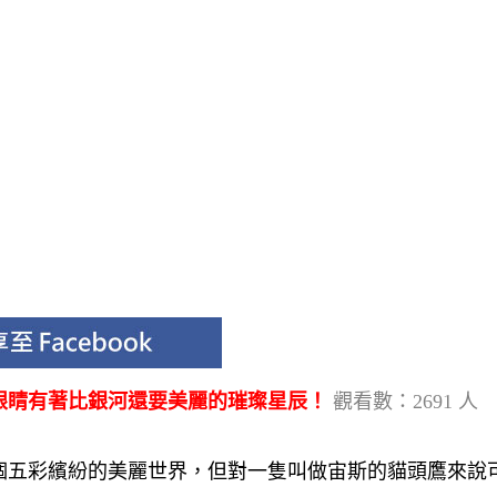
眼睛有著比銀河還要美麗的璀璨星辰！
觀看數：2691 人
個五彩繽紛的美麗世界，但對一隻叫做宙斯的貓頭鷹來說