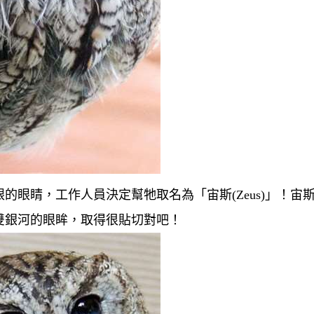
眼睛，工作人員決定幫牠取名為「宙斯(Zeus)」！宙
雙銀河的眼眸，取得很貼切對吧！