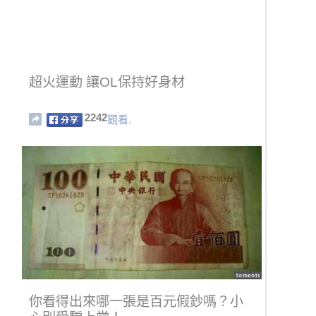
超火運動 讓OL保持好身材
2242
觀看.
你看得出來哪一張是百元假鈔嗎？小