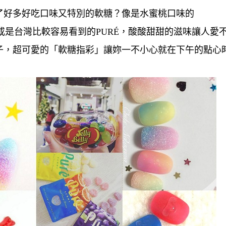
了好多好吃口味又特別的軟糖？像是水蜜桃口味的
ロ軟糖或是台灣比較容易看到的PURÉ，酸酸甜甜的滋味讓人愛
子，超可愛的「軟糖指彩」讓妳一不小心就在下午的點心