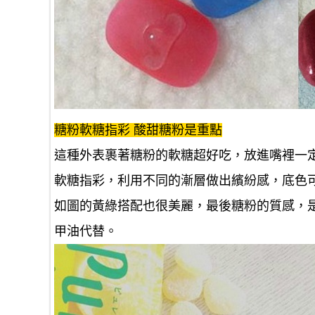
糖粉軟糖指彩 酸甜糖粉是重點
這種外表裹著糖粉的軟糖超好吃，放進嘴裡一
軟糖指彩，利用不同的漸層做出繽紛感，底色
如圖的黃綠搭配也很美麗，最後糖粉的質感，
甲油代替。