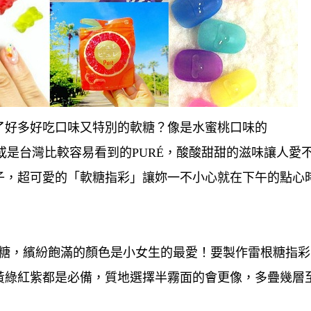
了好多好吃口味又特別的軟糖？像是水蜜桃口味的
ロ軟糖或是台灣比較容易看到的PURÉ，酸酸甜甜的滋味讓人愛
子，超可愛的「軟糖指彩」讓妳一不小心就在下午的點心
軟糖，繽紛飽滿的顏色是小女生的最愛！要製作雷根糖指彩
黃綠紅紫都是必備，質地選擇半霧面的會更像，多疊幾層