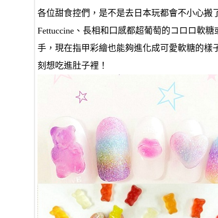
各位甜食控們，是不是去日本玩都會不小心搬
Fettuccine、長相和口感都超葡萄的コロ
手，現在指甲彩繪也能夠進化成可愛軟糖的樣
刻想吃進肚子裡！