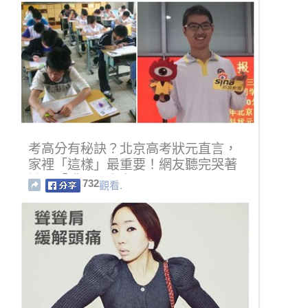
考高分有秘訣？北京高考狀元直言，
家裡「這樣」最重要！網友聽完哭著
說：「殘忍又寫實！」
732
觀看.