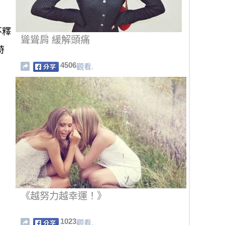
不釋
聳聳肩 緩解頭痛
時
4506
觀看.
《越努力越幸運！》
1023
觀看.