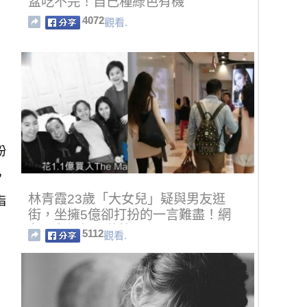
盆吃不完！自己種綠色有機
4072
觀看.
粉
，
林青霞23歲「大女兒」疑與男友逛
指
街，坐擁5億卻打扮的一言難盡！網
友：與媽媽不能比！
5112
觀看.