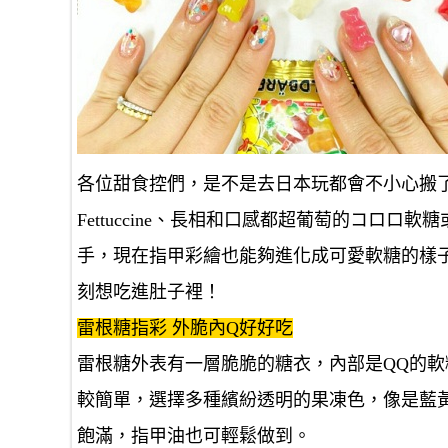
各位甜食控們，是不是去日本玩都會不小心搬
Fettuccine、長相和口感都超葡萄的コロ
手，現在指甲彩繪也能夠進化成可愛軟糖的樣
刻想吃進肚子裡！
雷根糖指彩 外脆內Q好好吃
雷根糖外表有一層脆脆的糖衣，內部是QQ的
較簡單，選擇多種繽紛透明的果凍色，像是藍
飽滿，指甲油也可輕鬆做到。