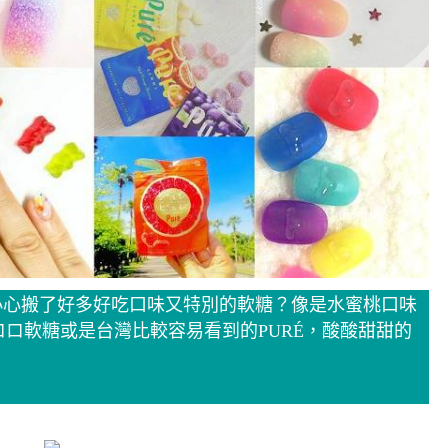
小心搬了好多好吃口味又特別的軟糖？像是水蜜桃口味
的コロロ軟糖或是台灣比較容易看到的PURÉ，酸酸甜甜的