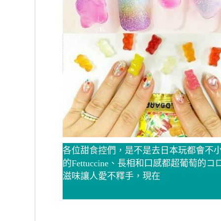
各位甜食控們，是不是去日本玩都會不
的Fettuccine、長相和口感都超葡萄
滋味讓人愛不釋手，現在