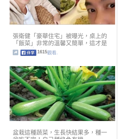
張衛健「豪華住宅」被曝光，桌上的
「飯菜」非常的溫馨又簡單，這才是
明星的生活！
1615
觀看.
盆栽這種蔬菜，生長快結果多，種一