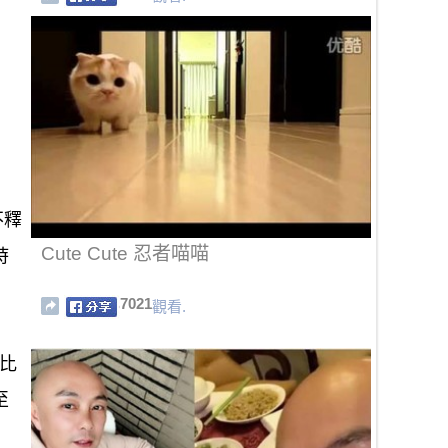
不釋
Cute Cute 忍者喵喵
時
7021
觀看.
比
至