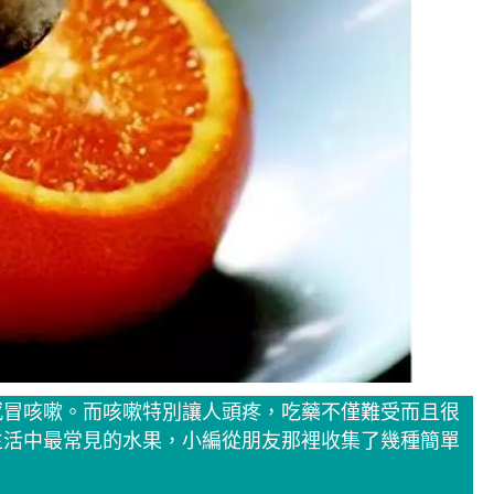
感冒咳嗽。而咳嗽特別讓人頭疼，吃藥不僅難受而且很
生活中最常見的水果，小編從朋友那裡收集了幾種簡單