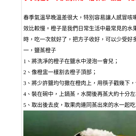
春季氣溫早晚溫差很大，特別容易讓人感冒咳
效比較慢。橙子是我們日常生活中最常見的水果
時，吃一次就好了，把方子收好，可以少受好多
一，鹽蒸橙子
1、將洗凈的橙子在鹽水中浸泡一會兒；
2、像橙盅一樣割去橙子頂部；
3、將少許鹽均勻撒在橙肉上，用筷子戳幾下
4、裝在碗中，上鍋蒸，水開後再蒸大約十分左
5、取出後去皮，取果肉連同蒸出來的水一起吃