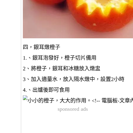
四，銀耳燉橙子
1.、銀耳泡發好，橙子切片備用
2、將橙子，銀耳和冰糖放入燉盅
3、加入適量水，放入隔水燉中，設置2小時
4.、出爐後即可食用
sponsored ads