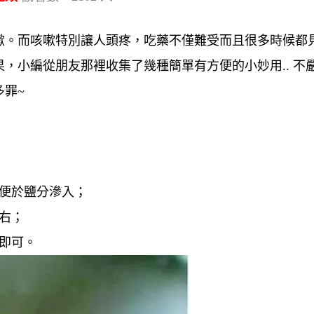
嗽。而咳嗽特別讓人頭疼，吃藥不僅難受而且很多時候都
，小編從朋友那裡收集了幾種簡單有方便的小妙用.. 不
罪~
，便於鹽分滲入；
右；
即可。