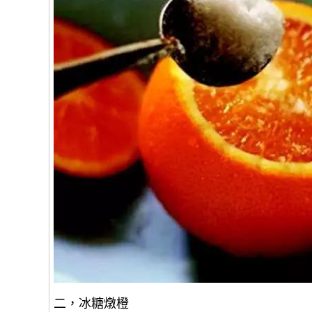
二，冰糖燉橙