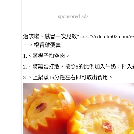
sponsored ads
治咳嗽、感冒一次見效" src="//cdn.clm02.com/ezvivi
三，橙香雞蛋羹
1.、將橙子掏空肉。
2.、將雞蛋打散，按照5的比例加入牛奶，拌
3.、上鍋蒸15分鐘左右即可取出食用。