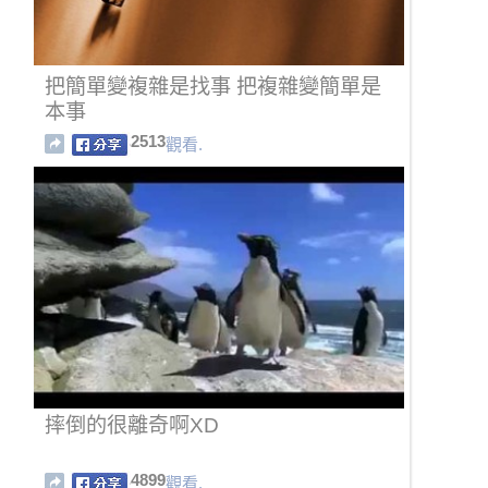
把簡單變複雜是找事 把複雜變簡單是
本事
2513
觀看.
摔倒的很離奇啊XD
4899
觀看.