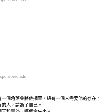
sponsored ads
有一個角落會將他擱置，總有一個人需要他的存在。
好的人，請為了自己。
明天和意外，哪個會先來。