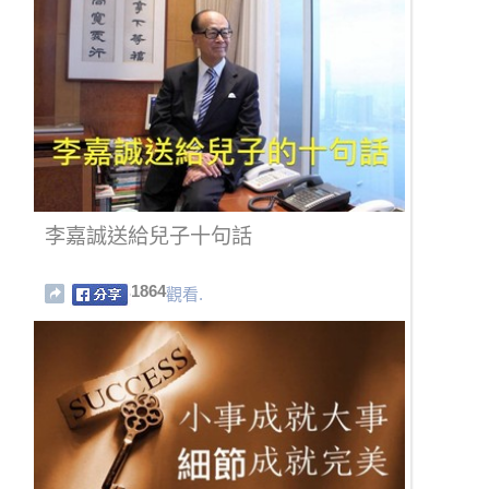
李嘉誠送給兒子十句話
1864
觀看.