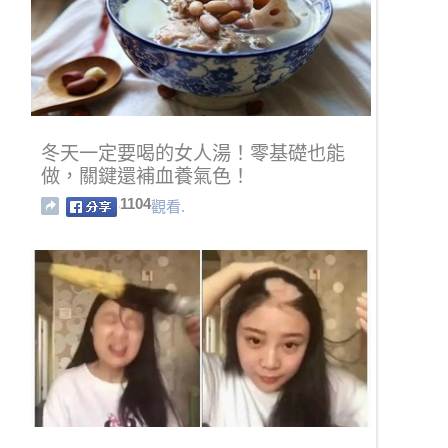
冬天一定要喝的女人湯！零基礎也能
做，關鍵還補血養氣色！
1104
觀看.