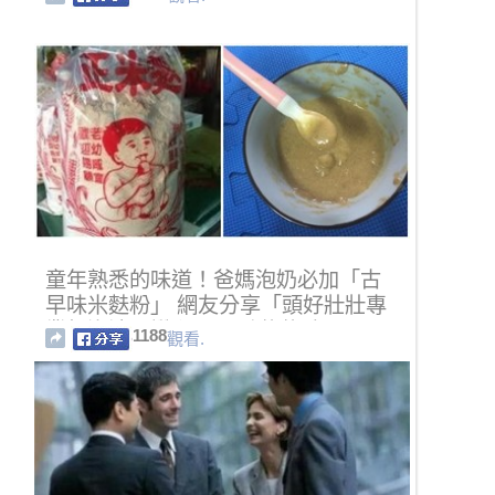
童年熟悉的味道！爸媽泡奶必加「古
早味米麩粉」 網友分享「頭好壯壯專
業級泡法」讚翻：喝到嚇嚇叫
1188
觀看.