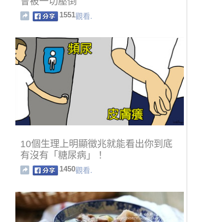
會被一切壓倒
1551
觀看.
10個生理上明顯徵兆就能看出你到底
有沒有「糖尿病」！
1450
觀看.