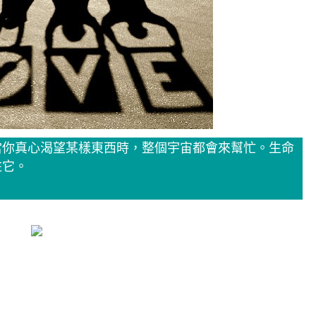
當你真心渴望某樣東西時，整個宇宙都會來幫忙。生命
住它。