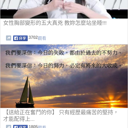
女性胸部變形的五大真兇 教妳怎麼站坐睡!!!
3702
觀看
【送給正在奮鬥的你】 只有經歷最痛苦的堅持，
才能配得上...
1805
觀看