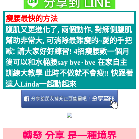
瘦腰最快的方法
腹肌又更進化了, 兩個動作, 對練側腹肌
幫助非常大, 可消除最難瘦的~愛的手把
歐! 請大家好好練習! 4招瘦腰數一個月
後可以和水桶腰say bye~bye 在家自主
訓練大教學 此時不做就不會瘦!! 快跟著
達人Linda一起動起來
轉發 分享 是一種境界