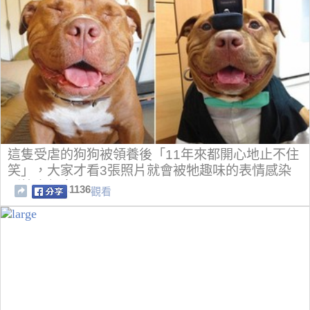
這隻受虐的狗狗被領養後「11年來都開心地止不住
笑」，大家才看3張照片就會被牠趣味的表情感染
到笑出聲來！
1136
觀看