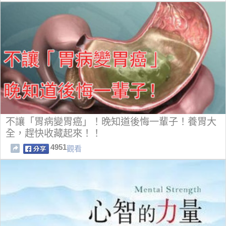
不讓「胃病變胃癌」！晚知道後悔一輩子！養胃大
全，趕快收藏起來！！
4951
觀看