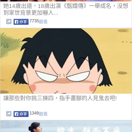
她14歲出道，18歲出演《甄嬛傳》一舉成名，沒想
到家世背景更加嚇人...
7735
觀看
讓那些對你挑三揀四，指手畫腳的人見鬼去吧!
1349
觀看