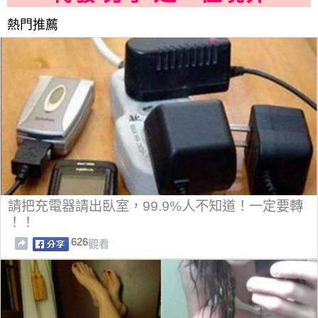
熱門推薦
請把充電器請出臥室，99.9%人不知道！一定要轉
！！
626
觀看