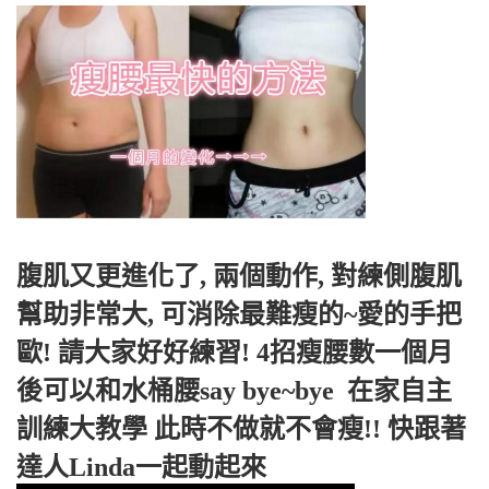
腹肌又更進化了, 兩個動作, 對練側腹肌
幫助非常大, 可消除最難瘦的~愛的手把
歐! 請大家好好練習! 4招瘦腰數一個月
後可以和水桶腰say bye~bye 
 在家自主
訓練大教學 此時不做就不會瘦!! 快跟著
達人Linda一起動起來