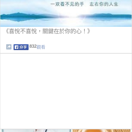
《喜悅不喜悅，關鍵在於你的心！》
832
觀看