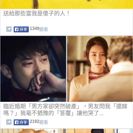
送給那些當我是傻子的人！
1349
觀看
臨近婚期「男方家卻突然破產」，男友問我「還嫁
嗎？」我毫不猶豫的「答覆」讓他哭了...
2192
觀看