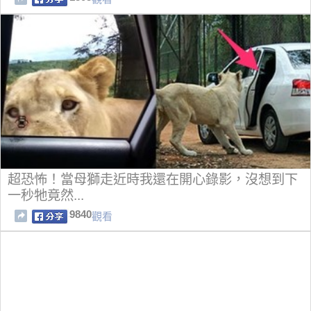
超恐怖！當母獅走近時我還在開心錄影，沒想到下
一秒牠竟然...
9840
觀看