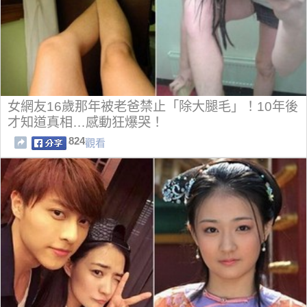
女網友16歲那年被老爸禁止「除大腿毛」！10年後
才知道真相…感動狂爆哭！
824
觀看