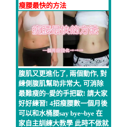
瘦腰最快的方法
腹肌又更進化了, 兩個動作, 對
練側腹肌幫助非常大, 可消除
最難瘦的~愛的手把歐! 請大家
好好練習! 4招瘦腰數一個月後
可以和水桶腰say bye~bye 在
家自主訓練大教學 此時不做就